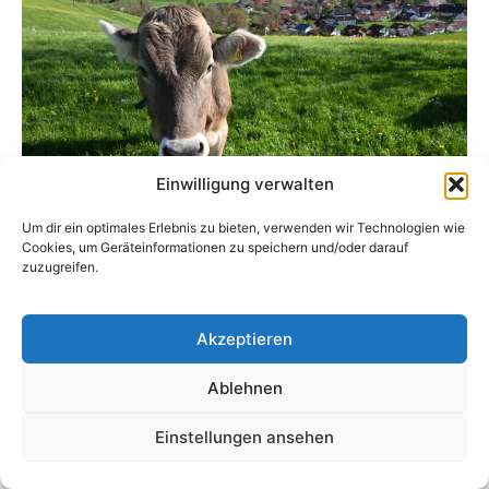
Einwilligung verwalten
Um dir ein optimales Erlebnis zu bieten, verwenden wir Technologien wie
Cookies, um Geräteinformationen zu speichern und/oder darauf
zuzugreifen.
Die letzte Veranstaltung war am
23.7.26 in
Amendingen
Akzeptieren
Ablehnen
www.atg-schwaben.de
Einstellungen ansehen